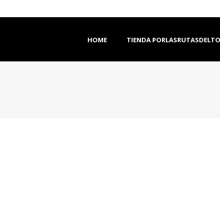
HOME
TIENDA PORLASRUTASDELT