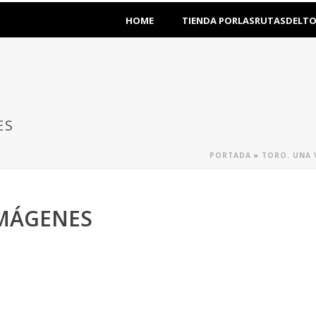
HOME
TIENDA PORLASRUTASDELT
ES
PORTADA
»
TORO. UNA 
IMÁGENES